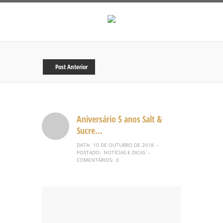
Post Anterior
Aniversário 5 anos Salt &
Sucre…
DATA:
10 DE OUTUBRO DE 2018
–
POSTADO:
NOTÍCIAS E DICAS
–
COMENTÁRIOS:
0