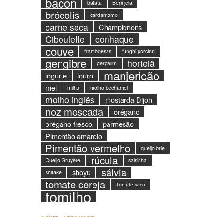
bacon
batata
Berinjela
brócolis
cardamomo
carne seca
Champignons
Ciboulette
conhaque
couve
framboesas
funghi porcinni
gengibre
hortelã
gergelim
manjericão
iogurte
louro
mel
milho
molho béchamel
molho inglês
mostarda Dijon
noz moscada
orégano
orégano fresco
parmesão
Pimentão amarelo
Pimentão vermelho
queijo brie
rúcula
Queijo Gruyère
salsinha
sálvia
shoyu
shitake
tomate cereja
Tomate seco
tomilho