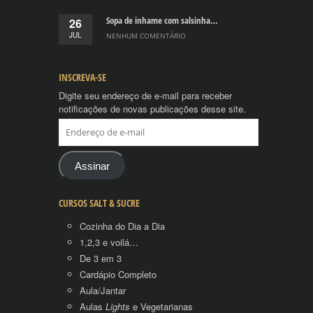
Sopa de inhame com salsinha…
26
JUL
NENHUM COMENTÁRIO
INSCREVA-SE
Digite seu endereço de e-mail para receber
notificações de novas publicações desse site.
Endereço
de
e-
mail
Assinar
CURSOS SALT & SUCRE
Cozinha do Dia a Dia
1,2,3 e voilá…
De 3 em 3
Cardápio Completo
Aula/Jantar
Aulas
Lights
e Vegetarianas