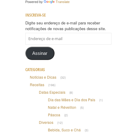
Powered by
Translate
INSCREVA-SE
Digite seu endereço de e-mail para receber
notificações de novas publicações desse site.
Endereço
de
e-
mail
Assinar
CATEGORIAS
Notícias e Dicas
(32)
Receitas
(196)
Datas Especiais
(8)
Dia das Mães e Dia dos Pais
(1)
Natal e Réveillon
(5)
Páscoa
(2)
Diversos
(12)
Bebida, Suco e Chá
(3)