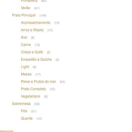
Primavera
(82)
Verão
(41)
Prato Principal
(106)
Acompanhamento
(15)
Arroz e Risoto
(10)
Ave
(8)
Carne
(15)
Crepe e Suflê
(2)
Empadão e Quiche
(2)
Light
(6)
Massa
(17)
Peixe e Frutos do mar
(24)
Prato Completo
(15)
Vegetariano
(6)
Sobremesa
(32)
Fria
(21)
Quente
(10)
ARQUIVO