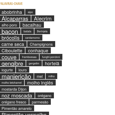
PALAVRAS-CHAVE
abobrinha
aipo
Alcaparras
Alecrim
bacalhau
alho poro
bacon
batata
Berinjela
brócolis
cardamomo
carne seca
Champignons
Ciboulette
conhaque
couve
framboesas
funghi porcinni
gengibre
hortelã
gergelim
iogurte
louro
manjericão
mel
milho
molho inglês
molho béchamel
mostarda Dijon
noz moscada
orégano
orégano fresco
parmesão
Pimentão amarelo
Pimentão vermelho