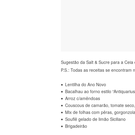
Sugestão da Salt & Sucre para a Ceia 
P.S.: Todas as receitas se encontram n
Lentilha do Ano Novo
Bacalhau ao forno estilo “Antiquarius
Arroz c/amêndoas
Couscous de camarão, tomate seco, 
Mix de folhas com pêras, gorgonzol
Souflê gelado de limão Siciliano
Brigadeirão