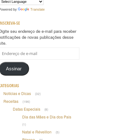
Powered by
Translate
INSCREVA-SE
Digite seu endereço de e-mail para receber
notificações de novas publicações desse
site.
Endereço
de
e-
mail
Assinar
CATEGORIAS
Notícias e Dicas
(32)
Receitas
(196)
Datas Especiais
(8)
Dia das Mães e Dia dos Pais
(1)
Natal e Réveillon
(5)
Páscoa
(2)