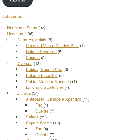
Assinar
Categorias
Notícias e Dicas
(32)
Receitas
(196)
Datas Especiais
(8)
Dia das Mães e Dia dos Pais
(1)
Natal e Réveillon
(5)
Páscoa
(2)
Diversos
(12)
Bebida, Suco e Chá
(3)
Bolos e Biscoitos
(2)
Caldo, Molho e Marinada
(1)
Lanche e Sanduíche
(4)
Entrada
(54)
Antepasto, Canapé e Aperitivo
(11)
Frio
(1)
Quente
(7)
Salada
(23)
Sopa e Creme
(16)
Frio
(4)
Quente
(7)